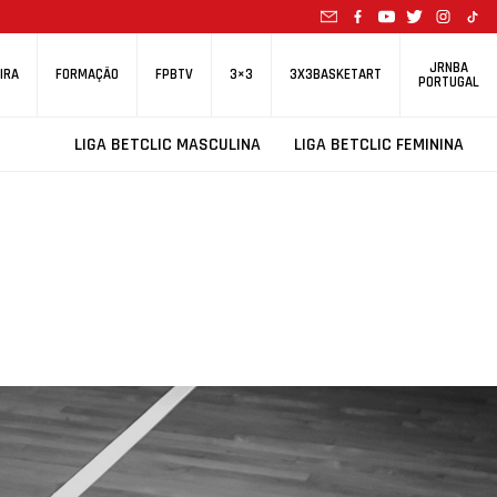
JRNBA
IRA
FORMAÇÃO
FPBTV
3×3
3X3BASKETART
PORTUGAL
LIGA BETCLIC MASCULINA
LIGA BETCLIC FEMININA