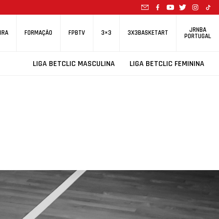
JRNBA
IRA
FORMAÇÃO
FPBTV
3×3
3X3BASKETART
PORTUGAL
LIGA BETCLIC MASCULINA
LIGA BETCLIC FEMININA