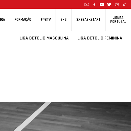
JRNBA
IRA
FORMAÇÃO
FPBTV
3×3
3X3BASKETART
PORTUGAL
LIGA BETCLIC MASCULINA
LIGA BETCLIC FEMININA