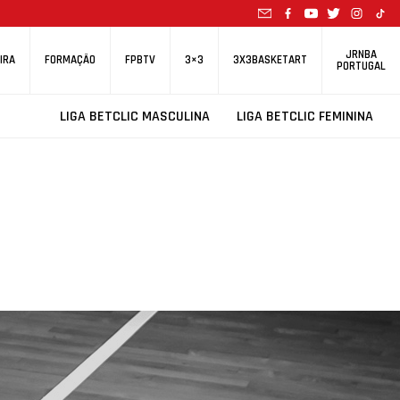
JRNBA
IRA
FORMAÇÃO
FPBTV
3×3
3X3BASKETART
PORTUGAL
LIGA BETCLIC MASCULINA
LIGA BETCLIC FEMININA