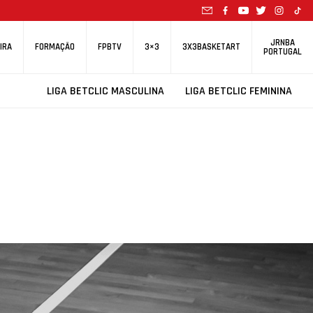
JRNBA
IRA
FORMAÇÃO
FPBTV
3×3
3X3BASKETART
PORTUGAL
LIGA BETCLIC MASCULINA
LIGA BETCLIC FEMININA