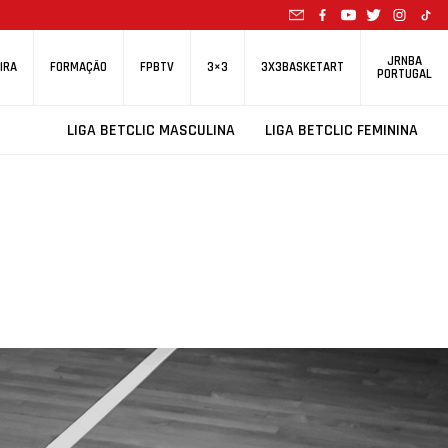
JRNBA
IRA
FORMAÇÃO
FPBTV
3×3
3X3BASKETART
PORTUGAL
LIGA BETCLIC MASCULINA
LIGA BETCLIC FEMININA