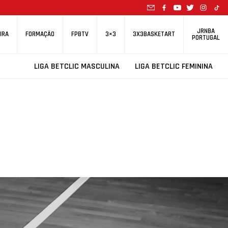
JRNBA
IRA
FORMAÇÃO
FPBTV
3×3
3X3BASKETART
PORTUGAL
LIGA BETCLIC MASCULINA
LIGA BETCLIC FEMININA