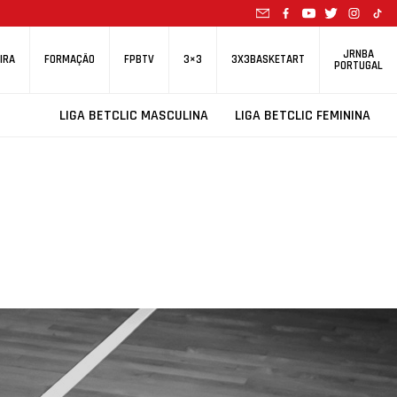
JRNBA
IRA
FORMAÇÃO
FPBTV
3×3
3X3BASKETART
PORTUGAL
LIGA BETCLIC MASCULINA
LIGA BETCLIC FEMININA