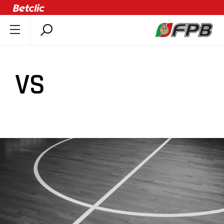
SOBRE A FPB
DOCUMENTOS
VS
ÚLTIMAS
COMPETIÇÕES
ASSOCIAÇÕES
CLUBES
AGENTES
AGENDA
SELEÇÕES
MINIBASQUETE
ÁREA TÉCNICA