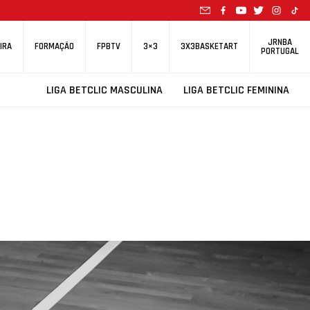
JRNBA
IRA
FORMAÇÃO
FPBTV
3×3
3X3BASKETART
PORTUGAL
LIGA BETCLIC MASCULINA
LIGA BETCLIC FEMININA