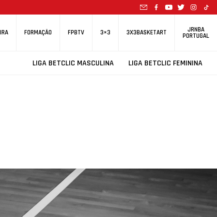
JRNBA
IRA
FORMAÇÃO
FPBTV
3×3
3X3BASKETART
PORTUGAL
LIGA BETCLIC MASCULINA
LIGA BETCLIC FEMININA