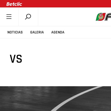
SOBRE A FPB
NOTICIAS
GALERIA
AGENDA
DOCUMENTOS
ÚLTIMAS
VS
COMPETIÇÕES
ASSOCIAÇÕES
CLUBES
AGENTES
AGENDA
SELEÇÕES
MINIBASQUETE