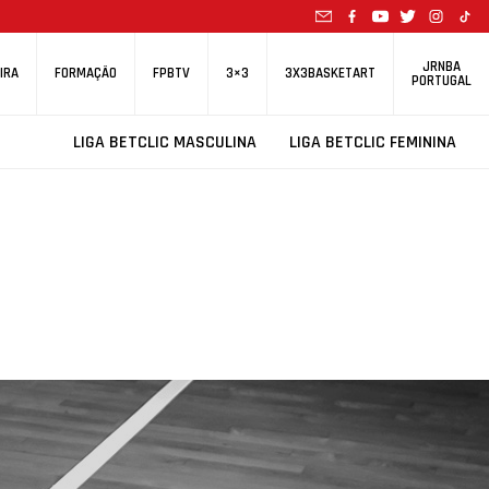
JRNBA
IRA
FORMAÇÃO
FPBTV
3×3
3X3BASKETART
PORTUGAL
LIGA BETCLIC MASCULINA
LIGA BETCLIC FEMININA