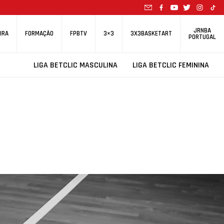
JRNBA
IRA
FORMAÇÃO
FPBTV
3×3
3X3BASKETART
PORTUGAL
LIGA BETCLIC MASCULINA
LIGA BETCLIC FEMININA