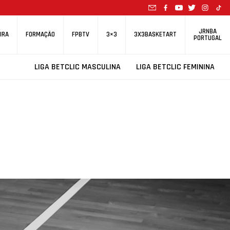
JRNBA
IRA
FORMAÇÃO
FPBTV
3×3
3X3BASKETART
PORTUGAL
LIGA BETCLIC MASCULINA
LIGA BETCLIC FEMININA