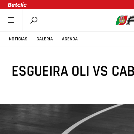
SOBRE A FPB
NOTICIAS
GALERIA
AGENDA
DOCUMENTOS
ÚLTIMAS
ESGUEIRA OLI VS CA
COMPETIÇÕES
ASSOCIAÇÕES
CLUBES
AGENTES
AGENDA
SELEÇÕES
MINIBASQUETE