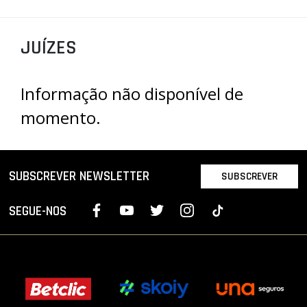
PROJETOS
JUÍZES
LIGA BETCLIC MASCULINA
LIGA BETCLIC FEMININA
Informação não disponível de
momento.
SUBSCREVER NEWSLETTER
SUBSCREVER
SEGUE-NOS