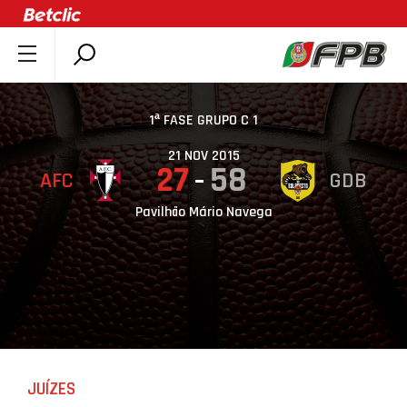
SOBRE A FPB
DOCUMENTOS
1ª FASE GRUPO C 1
ÚLTIMAS
21 NOV 2015
27
58
AFC
GDB
COMPETIÇÕES
ASSOCIAÇÕES
Pavilhão Mário Navega
CLUBES
AGENTES
AGENDA
SELEÇÕES
MINIBASQUETE
JUÍZES
ÁREA TÉCNICA