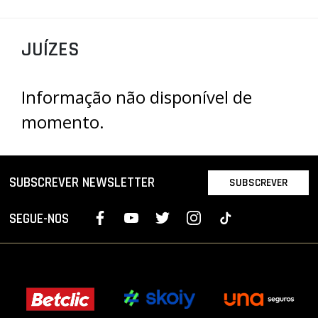
PROJETOS
JUÍZES
LIGA BETCLIC MASCULINA
LIGA BETCLIC FEMININA
Informação não disponível de
momento.
SUBSCREVER NEWSLETTER
SUBSCREVER
SEGUE-NOS