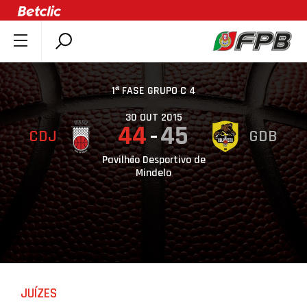
SOBRE A FPB
DOCUMENTOS
1ª FASE GRUPO C 4
ÚLTIMAS
30 OUT 2015
44
45
CDJ
GDB
COMPETIÇÕES
ASSOCIAÇÕES
Pavilhão Desportivo de
Mindelo
CLUBES
AGENTES
AGENDA
SELEÇÕES
MINIBASQUETE
JUÍZES
ÁREA TÉCNICA