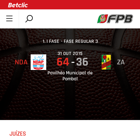
SOBRE A FPB
DOCUMENTOS
1. I FASE - FASE REGULAR 3
ÚLTIMAS
31 OUT 2015
64
36
NDA
ZA
COMPETIÇÕES
ASSOCIAÇÕES
Pavilhão Municipal de
Pombal
CLUBES
AGENTES
AGENDA
SELEÇÕES
MINIBASQUETE
JUÍZES
ÁREA TÉCNICA