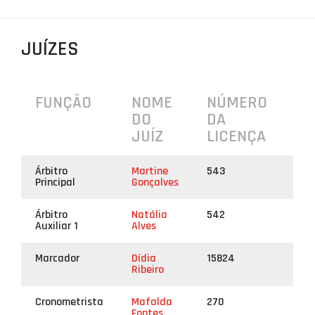
PROJETOS
JUÍZES
LIGA BETCLIC MASCULINA
LIGA BETCLIC FEMININA
FUNÇÃO
NOME
NÚMERO
DO
DA
JUÍZ
LICENÇA
Árbitro
Martine
543
Principal
Gonçalves
Árbitro
Natália
542
Auxiliar 1
Alves
Marcador
Dídia
15824
Ribeiro
Cronometrista
Mafalda
270
Fontes