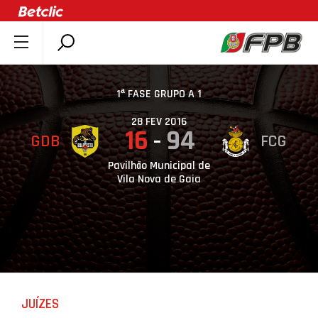
SOBRE A FPB
DOCUMENTOS
1ª FASE GRUPO A 1
ÚLTIMAS
28 FEV 2016
16
94
GDB
FCG
COMPETIÇÕES
ASSOCIAÇÕES
Pavilhão Municipal de
Vila Nova de Gaia
CLUBES
AGENTES
AGENDA
SELEÇÕES
MINIBASQUETE
JUÍZES
ÁREA TÉCNICA