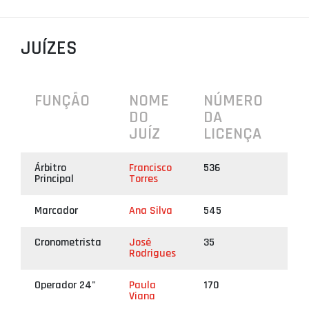
PROJETOS
JUÍZES
LIGA BETCLIC MASCULINA
LIGA BETCLIC FEMININA
FUNÇÃO
NOME
NÚMERO
DO
DA
JUÍZ
LICENÇA
Árbitro
Francisco
536
Principal
Torres
Marcador
Ana Silva
545
Cronometrista
José
35
Rodrigues
Operador 24"
Paula
170
Viana