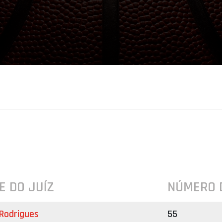
E DO JUÍZ
NÚMERO 
Rodrigues
55