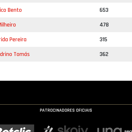
ico Bento
653
ilheiro
478
ida Pereira
315
ndrino Tomás
362
PATROCINADORES OFICIAIS