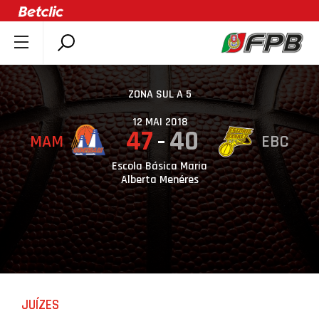
SOBRE A FPB
DOCUMENTOS
ZONA SUL A 5
ÚLTIMAS
12 MAI 2018
47
40
MAM
EBC
COMPETIÇÕES
ASSOCIAÇÕES
Escola Básica Maria
Alberta Menéres
CLUBES
AGENTES
AGENDA
SELEÇÕES
MINIBASQUETE
JUÍZES
ÁREA TÉCNICA