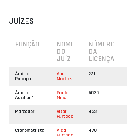
PROJETOS
JUÍZES
LIGA BETCLIC MASCULINA
LIGA BETCLIC FEMININA
FUNÇÃO
NOME
NÚMERO
DO
DA
JUÍZ
LICENÇA
Árbitro
Ana
221
Principal
Martins
Árbitro
Paulo
5030
Auxiliar 1
Mina
Marcador
Vitor
433
Furtado
Cronometrista
Aida
470
Furtado