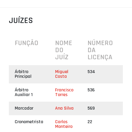
PROJETOS
JUÍZES
LIGA BETCLIC MASCULINA
LIGA BETCLIC FEMININA
FUNÇÃO
NOME
NÚMERO
DO
DA
JUÍZ
LICENÇA
Árbitro
Miguel
534
Principal
Costa
Árbitro
Francisco
536
Auxiliar 1
Torres
Marcador
Ana Silva
569
Cronometrista
Carlos
22
Monteiro