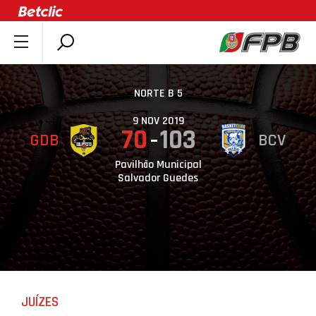
SOBRE A FPB
DOCUMENTOS
NORTE B 5
ÚLTIMAS
9 NOV 2019
70
103
GDB
BCV
COMPETIÇÕES
ASSOCIAÇÕES
Pavilhão Municipal
Salvador Guedes
CLUBES
AGENTES
AGENDA
SELEÇÕES
MINIBASQUETE
JUÍZES
ÁREA TÉCNICA