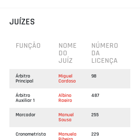
PROJETOS
JUÍZES
LIGA BETCLIC MASCULINA
LIGA BETCLIC FEMININA
FUNÇÃO
NOME
NÚMERO
DO
DA
JUÍZ
LICENÇA
Árbitro
Miguel
98
Principal
Cardoso
Árbitro
Albino
487
Auxiliar 1
Raeiro
Marcador
Manuel
255
Sousa
Cronometrista
Manuela
229
Ribeiro