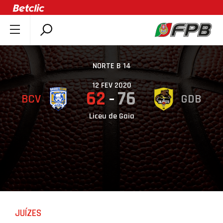
SOBRE A FPB
DOCUMENTOS
NORTE B 14
ÚLTIMAS
12 FEV 2020
62
76
BCV
GDB
COMPETIÇÕES
ASSOCIAÇÕES
Liceu de Gaia
CLUBES
AGENTES
AGENDA
SELEÇÕES
MINIBASQUETE
JUÍZES
ÁREA TÉCNICA