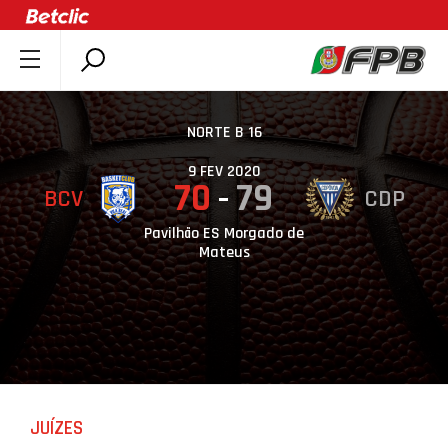
SOBRE A FPB
DOCUMENTOS
NORTE B 16
ÚLTIMAS
9 FEV 2020
70
79
BCV
CDP
COMPETIÇÕES
ASSOCIAÇÕES
Pavilhão ES Morgado de
Mateus
CLUBES
AGENTES
AGENDA
SELEÇÕES
MINIBASQUETE
JUÍZES
ÁREA TÉCNICA