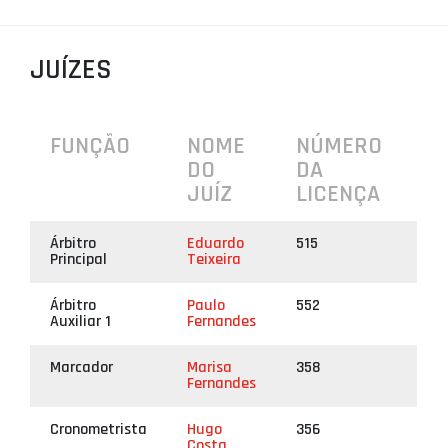
PROJETOS
JUÍZES
LIGA BETCLIC MASCULINA
LIGA BETCLIC FEMININA
FUNÇÃO
NOME
NÚMERO
DO
DA
JUÍZ
LICENÇA
Árbitro
Eduardo
515
Principal
Teixeira
Árbitro
Paulo
552
Auxiliar 1
Fernandes
Marcador
Marisa
358
Fernandes
Cronometrista
Hugo
356
Costa