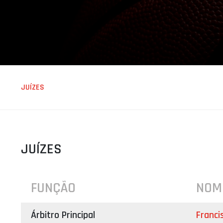
ÁREA TÉCNICA
PROJETOS
JUÍZES
JUÍZES
FUNÇÃO
NOM
Árbitro Principal
Franci