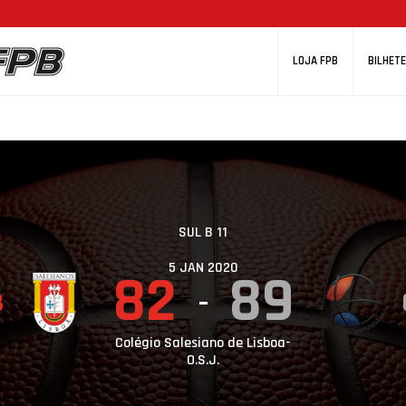
LOJA FPB
BILHETE
SUL B 11
5 JAN 2020
82
89
B
Colégio Salesiano de Lisboa-
O.S.J.