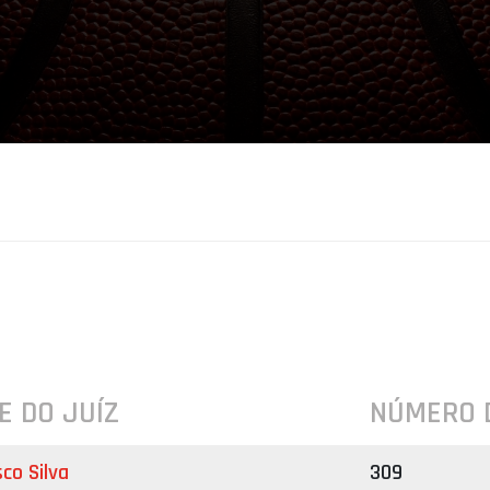
E DO JUÍZ
NÚMERO 
sco Silva
309