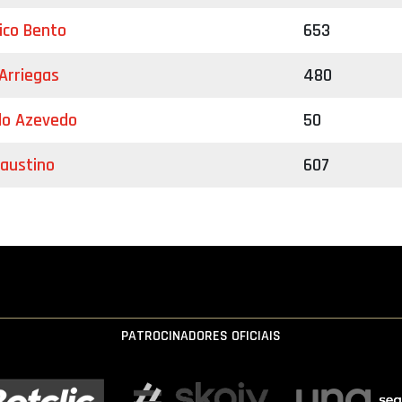
ico Bento
653
Arriegas
480
do Azevedo
50
austino
607
PATROCINADORES OFICIAIS