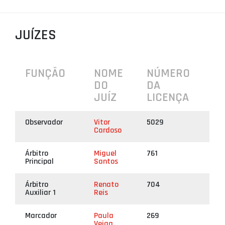
PROJETOS
JUÍZES
LIGA BETCLIC MASCULINA
LIGA BETCLIC FEMININA
FUNÇÃO
NOME
NÚMERO
DO
DA
JUÍZ
LICENÇA
Observador
Vitor
5029
Cardoso
Árbitro
Miguel
761
Principal
Santos
Árbitro
Renato
704
Auxiliar 1
Reis
Marcador
Paula
269
Veiga