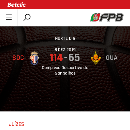
SOBRE A FPB
DOCUMENTOS
NORTE D 9
ÚLTIMAS
8 DEZ 2019
114
65
SDC
GUA
COMPETIÇÕES
ASSOCIAÇÕES
Complexo Desportivo de
Sangalhos
CLUBES
AGENTES
AGENDA
SELEÇÕES
MINIBASQUETE
JUÍZES
ÁREA TÉCNICA