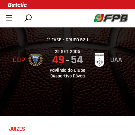
SOBRE A FPB
DOCUMENTOS
1ª FASE - GRUPO B2 1
ÚLTIMAS
25 SET 2005
49
54
CDP
UAA
COMPETIÇÕES
ASSOCIAÇÕES
Pavilhão do Clube
Desportivo Póvoa
CLUBES
AGENTES
AGENDA
SELEÇÕES
MINIBASQUETE
JUÍZES
ÁREA TÉCNICA