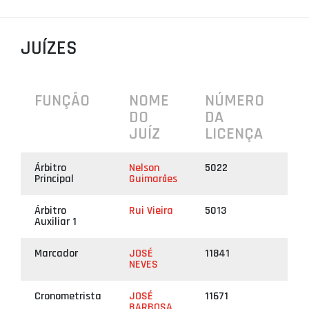
PROJETOS
JUÍZES
LIGA BETCLIC MASCULINA
LIGA BETCLIC FEMININA
FUNÇÃO
NOME
NÚMERO
DO
DA
JUÍZ
LICENÇA
Árbitro
Nelson
5022
Principal
Guimarães
Árbitro
Rui Vieira
5013
Auxiliar 1
Marcador
JOSÉ
11841
NEVES
Cronometrista
JOSÉ
11671
BARBOSA