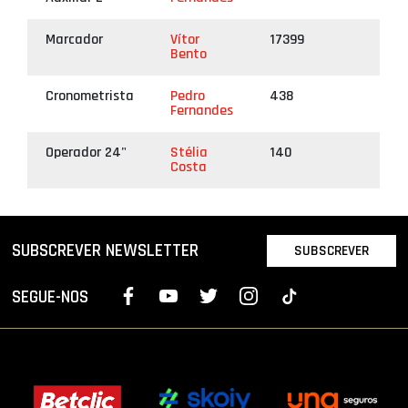
Marcador
Vítor
17399
Bento
Cronometrista
Pedro
438
Fernandes
Operador 24"
Stélia
140
Costa
SUBSCREVER NEWSLETTER
SUBSCREVER
SEGUE-NOS