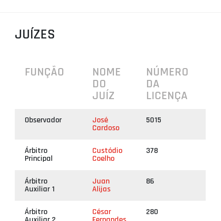
PROJETOS
JUÍZES
LIGA BETCLIC MASCULINA
LIGA BETCLIC FEMININA
FUNÇÃO
NOME
NÚMERO
DO
DA
JUÍZ
LICENÇA
Observador
José
5015
Cardoso
Árbitro
Custódio
378
Principal
Coelho
Árbitro
Juan
86
Auxiliar 1
Alijas
Árbitro
César
280
Auxiliar 2
Fernandes