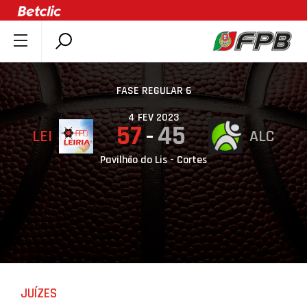
SOBRE A FPB
DOCUMENTOS
FASE REGULAR 6
ÚLTIMAS
4 FEV 2023
57
45
LEI
ALC
COMPETIÇÕES
ASSOCIAÇÕES
Pavilhão do Lis - Cortes
CLUBES
AGENTES
AGENDA
SELEÇÕES
MINIBASQUETE
JUÍZES
ÁREA TÉCNICA