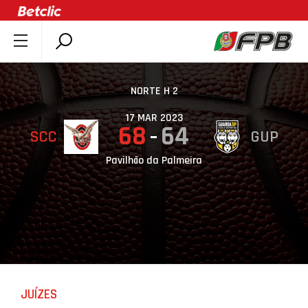
SOBRE A FPB
DOCUMENTOS
NORTE H 2
ÚLTIMAS
17 MAR 2023
68
64
SCC
GUP
COMPETIÇÕES
ASSOCIAÇÕES
Pavilhão da Palmeira
CLUBES
AGENTES
AGENDA
SELEÇÕES
MINIBASQUETE
JUÍZES
ÁREA TÉCNICA