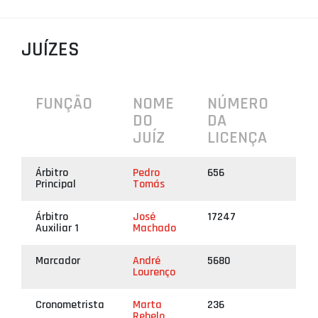
PROJETOS
JUÍZES
LIGA BETCLIC MASCULINA
LIGA BETCLIC FEMININA
FUNÇÃO
NOME
NÚMERO
DO
DA
JUÍZ
LICENÇA
Árbitro
Pedro
656
Principal
Tomás
Árbitro
José
17247
Auxiliar 1
Machado
Marcador
André
5680
Lourenço
Cronometrista
Marta
236
Rebelo