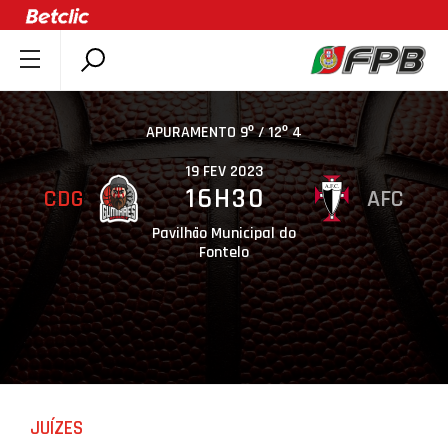
SOBRE A FPB
DOCUMENTOS
APURAMENTO 9º / 12º 4
ÚLTIMAS
19 FEV 2023
16H30
CDG
AFC
COMPETIÇÕES
ASSOCIAÇÕES
Pavilhão Municipal do
Fontelo
CLUBES
AGENTES
AGENDA
SELEÇÕES
MINIBASQUETE
JUÍZES
ÁREA TÉCNICA