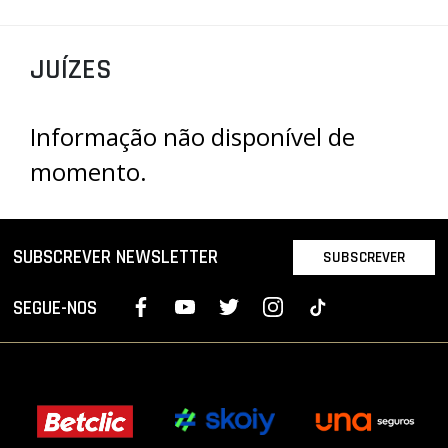
PROJETOS
JUÍZES
LIGA BETCLIC MASCULINA
LIGA BETCLIC FEMININA
Informação não disponível de
momento.
SUBSCREVER NEWSLETTER
SUBSCREVER
SEGUE-NOS