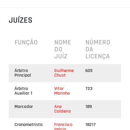
PROJETOS
JUÍZES
LIGA BETCLIC MASCULINA
LIGA BETCLIC FEMININA
FUNÇÃO
NOME
NÚMERO
DO
DA
JUÍZ
LICENÇA
Árbitro
Guilherme
605
Principal
Chust
Árbitro
Vitor
723
Auxiliar 1
Marinho
Marcador
Ana
189
Caldeira
Cronometrista
Francisco
18217
Inácio