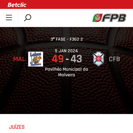
SOBRE A FPB
DOCUMENTOS
3ª FASE - F3G2 2
ÚLTIMAS
5 JAN 2024
49
43
MAL
CFB
COMPETIÇÕES
ASSOCIAÇÕES
Pavilhão Municipal da
Malveira
CLUBES
AGENTES
AGENDA
SELEÇÕES
MINIBASQUETE
JUÍZES
ÁREA TÉCNICA