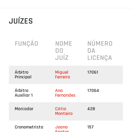
PROJETOS
LIGA BETCLIC MASCULINA
JUÍZES
LIGA BETCLIC FEMININA
FUNÇÃO
NOME
NÚMERO
DO
DA
JUÍZ
LICENÇA
Árbitro
Miguel
17061
Principal
Ferreira
Árbitro
Ana
17064
Auxiliar 1
Fernandes
Marcador
Cátia
428
Monteiro
Cronometrista
Joana
157
Santos