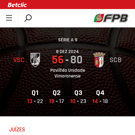
SOBRE A FPB
DOCUMENTOS
SÉRIE A 9
ÚLTIMAS
8 DEZ 2024
56
80
VSC
SCB
COMPETIÇÕES
ASSOCIAÇÕES
Pavilhão Unidade
Vimaranense
CLUBES
AGENTES
Q1
Q2
Q3
Q4
13
-
22
19
-
17
10
-
23
14
-
18
AGENDA
SELEÇÕES
MINIBASQUETE
JUÍZES
ÁREA TÉCNICA