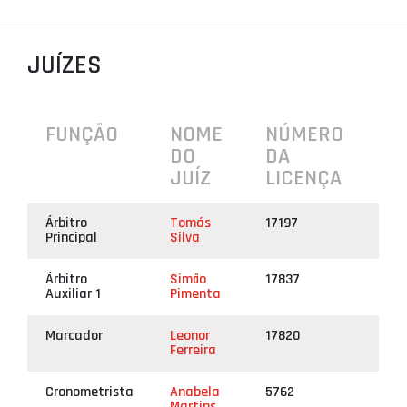
PROJETOS
LIGA BETCLIC MASCULINA
JUÍZES
LIGA BETCLIC FEMININA
FUNÇÃO
NOME
NÚMERO
DO
DA
JUÍZ
LICENÇA
Árbitro
Tomás
17197
Principal
Silva
Árbitro
Simão
17837
Auxiliar 1
Pimenta
Marcador
Leonor
17820
Ferreira
Cronometrista
Anabela
5762
Martins