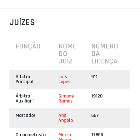
PROJETOS
LIGA BETCLIC MASCULINA
JUÍZES
LIGA BETCLIC FEMININA
FUNÇÃO
NOME
NÚMERO
DO
DA
JUÍZ
LICENÇA
Árbitro
Luis
911
Principal
Lopes
Árbitro
Simone
19120
Auxiliar 1
Ramos
Marcador
Ana
667
Ângelo
Cronometrista
Marta
17855
Morais