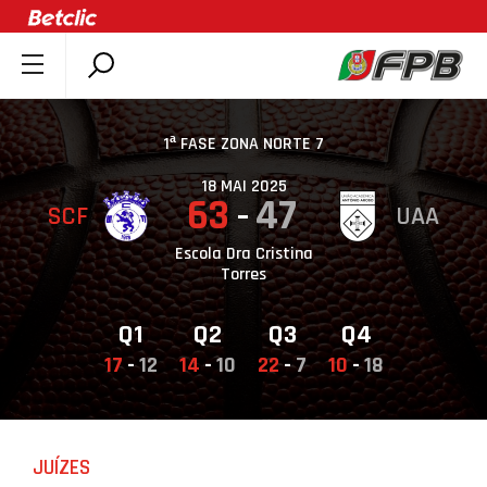
SOBRE A FPB
DOCUMENTOS
1ª FASE ZONA NORTE 7
ÚLTIMAS
18 MAI 2025
63
47
SCF
UAA
COMPETIÇÕES
ASSOCIAÇÕES
Escola Dra Cristina
Torres
CLUBES
AGENTES
Q1
Q2
Q3
Q4
17
-
12
14
-
10
22
-
7
10
-
18
AGENDA
SELEÇÕES
MINIBASQUETE
JUÍZES
ÁREA TÉCNICA