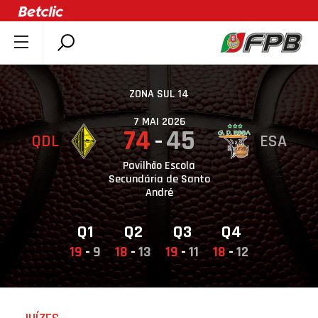
SOBRE A FPB
DOCUMENTOS
ZONA SUL 14
ÚLTIMAS
7 MAI 2026
74
45
QDL
ESA
COMPETIÇÕES
ASSOCIAÇÕES
Pavilhão Escola
Secundária de Santo
CLUBES
André
AGENTES
Q1
Q2
Q3
Q4
AGENDA
19
-
9
18
-
13
19
-
11
18
-
12
SELEÇÕES
MINIBASQUETE
ÁREA TÉCNICA