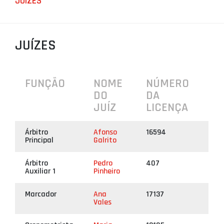
JUÍZES
PROJETOS
LIGA BETCLIC MASCULINA
JUÍZES
LIGA BETCLIC FEMININA
FUNÇÃO
NOME
NÚMERO
DO
DA
JUÍZ
LICENÇA
Árbitro
Afonso
16594
Principal
Galrito
Árbitro
Pedro
407
Auxiliar 1
Pinheiro
Marcador
Ana
17137
Vales