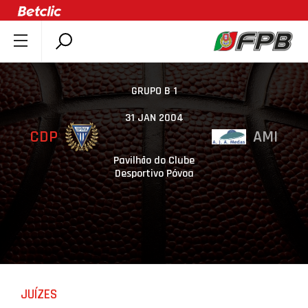
SOBRE A FPB
DOCUMENTOS
GRUPO B 1
ÚLTIMAS
31 JAN 2004
CDP
AMI
COMPETIÇÕES
ASSOCIAÇÕES
Pavilhão do Clube
Desportivo Póvoa
CLUBES
AGENTES
AGENDA
SELEÇÕES
MINIBASQUETE
JUÍZES
ÁREA TÉCNICA