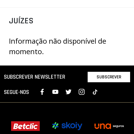
PROJETOS
JUÍZES
LIGA BETCLIC MASCULINA
LIGA BETCLIC FEMININA
Informação não disponível de
momento.
SUBSCREVER NEWSLETTER
SUBSCREVER
SEGUE-NOS