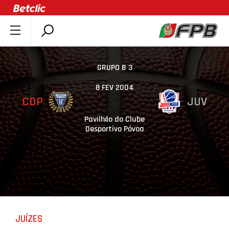
SOBRE A FPB
DOCUMENTOS
GRUPO B 3
ÚLTIMAS
8 FEV 2004
CDP
JUV
COMPETIÇÕES
ASSOCIAÇÕES
Pavilhão do Clube
Desportivo Póvoa
CLUBES
AGENTES
AGENDA
SELEÇÕES
MINIBASQUETE
JUÍZES
ÁREA TÉCNICA