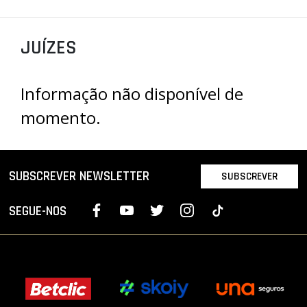
PROJETOS
JUÍZES
LIGA BETCLIC MASCULINA
LIGA BETCLIC FEMININA
Informação não disponível de
momento.
SUBSCREVER NEWSLETTER
SUBSCREVER
SEGUE-NOS