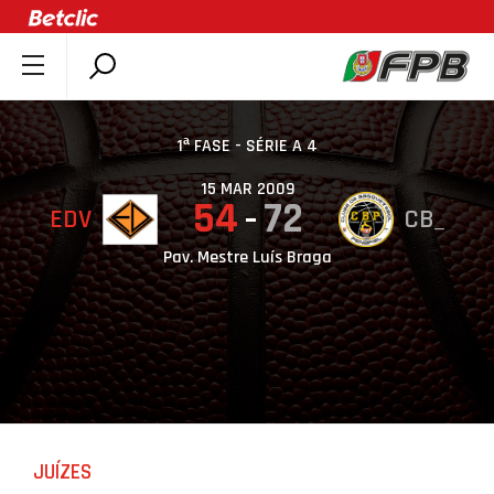
SOBRE A FPB
DOCUMENTOS
1ª FASE - SÉRIE A 4
ÚLTIMAS
15 MAR 2009
54
72
EDV
CB_
COMPETIÇÕES
ASSOCIAÇÕES
Pav. Mestre Luís Braga
CLUBES
AGENTES
AGENDA
SELEÇÕES
MINIBASQUETE
JUÍZES
ÁREA TÉCNICA