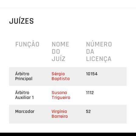
PROJETOS
JUÍZES
LIGA BETCLIC MASCULINA
LIGA BETCLIC FEMININA
FUNÇÃO
NOME
NÚMERO
DO
DA
JUÍZ
LICENÇA
Árbitro
Sérgio
10154
Principal
Baptista
Árbitro
Susana
1112
Auxiliar 1
Trigueiro
Marcador
Virgínia
52
Barreiro