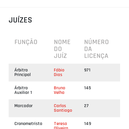
PROJETOS
JUÍZES
LIGA BETCLIC MASCULINA
LIGA BETCLIC FEMININA
FUNÇÃO
NOME
NÚMERO
DO
DA
JUÍZ
LICENÇA
Árbitro
Fábio
971
Principal
Dias
Árbitro
Bruno
145
Auxiliar 1
Velha
Marcador
Carlos
27
Santiago
Cronometrista
Teresa
149
Oliveira