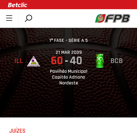
SOBRE A FPB
DOCUMENTOS
1ª FASE - SÉRIE A 5
ÚLTIMAS
21 MAR 2009
60
40
ILL
BCB
COMPETIÇÕES
ASSOCIAÇÕES
Pavilhão Municipal
Capitão Adriano
CLUBES
Nordeste
AGENTES
AGENDA
SELEÇÕES
MINIBASQUETE
JUÍZES
ÁREA TÉCNICA