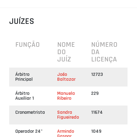
PROJETOS
JUÍZES
LIGA BETCLIC MASCULINA
LIGA BETCLIC FEMININA
FUNÇÃO
NOME
NÚMERO
DO
DA
JUÍZ
LICENÇA
Árbitro
João
12723
Principal
Baltazar
Árbitro
Manuela
229
Auxiliar 1
Ribeiro
Cronometrista
Sandra
11674
Figueiredo
Operador 24"
Armindo
1049
Gaspar