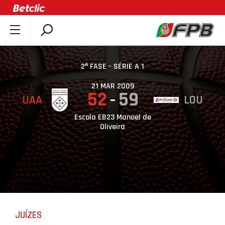
SOBRE A FPB
DOCUMENTOS
2ª FASE - SÉRIE A 1
ÚLTIMAS
21 MAR 2009
52
59
UAA
LOU
COMPETIÇÕES
ASSOCIAÇÕES
Escola EB23 Manoel de
Oliveira
CLUBES
AGENTES
AGENDA
SELEÇÕES
MINIBASQUETE
JUÍZES
ÁREA TÉCNICA