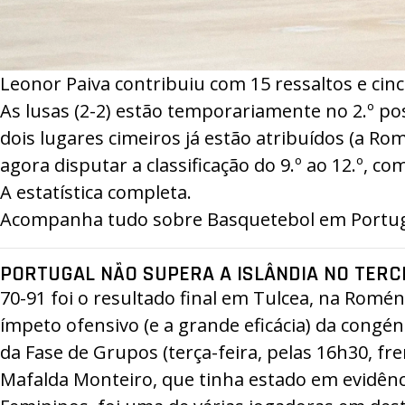
Leonor Paiva contribuiu com 15 ressaltos e cin
As lusas (2-2) estão temporariamente no 2.º pos
dois lugares cimeiros já estão atribuídos (a Rom
agora disputar a classificação do 9.º ao 12.º, co
A estatística completa.
Acompanha tudo sobre Basquetebol em Portugal
PORTUGAL NÃO SUPERA A ISLÂNDIA NO TERC
70-91
foi o resultado final em Tulcea, na Romé
ímpeto ofensivo (e a grande eficácia) da congéne
da Fase de Grupos (terça-feira, pelas 16h30, fre
Mafalda Monteiro, que tinha estado em evidên