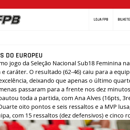
LOJA FPB
BILHETE
OS DO EUROPEU
ltimo jogo da Seleção Nacional Sub18 Feminina n
e caráter. O resultado (
62-46)
caiu para a equip
celência, deixando que apenas o último quarto 
romenas passaram para a frente nos dez minutos
pautou toda a partida, com Ana Alves (16pts, 3r
arte oito pontos e seis ressaltos e a MVP lusa
pa, com 15 ressaltos (dez defensivos) e cinco ro