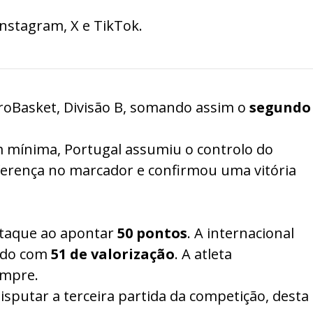
Instagram
,
X
e
TikTok
.
roBasket, Divisão B, somando assim o
segundo
 mínima, Portugal assumiu o controlo do
ferença no marcador e confirmou uma vitória
staque ao apontar
50 pontos
. A internacional
ando com
51 de valorização
. A atleta
empre.
disputar a terceira partida da competição, desta