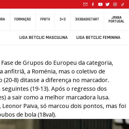
JRNBA
IRA
FORMAÇÃO
FPBTV
3×3
3X3BASKETART
PORTUGAL
LIGA BETCLIC MASCULINA
LIGA BETCLIC FEMININA
a Fase de Grupos do Europeu da categoria,
a anfitriã, a Roménia, mas o coletivo de
(20-8) ditasse a diferença no marcador.
 seguintes (19-13). Após o regresso dos
es) a sair como a melhor marcadora lusa.
, Leonor Paiva, só marcou dois pontos, mas foi
ubos de bola (18val).