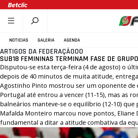
SOBRE A FPB
NOTICIAS
GALERIA
AGENDA
DOCUMENTOS
ARTIGOS DA FEDERAÇÃOOO
SUB18 FEMININAS TERMINAM FASE DE GRUP
ÚLTIMAS
Disputou-se esta terça-feira (4 de agosto) o ú
COMPETIÇÕES
depois de 40 minutos de muita atitude, entrega 
ASSOCIAÇÕES
Agostinho Pinto mostrou ser um oponente de ex
CLUBES
Portugal até entrou a vencer (11-15), mas as 
AGENTES
balneários manteve-se o equilíbrio (12-10) que 
AGENDA
Mafalda Monteiro marcou nove pontos, Eliane Du
fundamental a ditar a atitude combativa da equi
SELEÇÕES
MINIBASQUETE