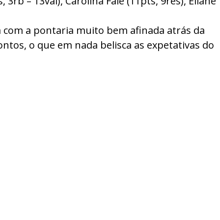
rb – 13val), Carolina Falé (11pts, 9res), Eliane
a com a pontaria muito bem afinada atrás da
pontos, o que em nada belisca as expetativas do