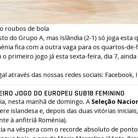
co roubos de bola
to do Grupo A, mas Islândia (2-1) só joga esta 
énia fica com a outra vaga para os quartos-de-fi
m o primeiro jogo já esta sexta-feira, dia 7, ain
 através das nossas redes sociais:
Facebook
,
EIRO JOGO DO EUROPEU SUB18 FEMININO
nia, nesta manhã de domingo. A
Seleção Nacio
re islandesa e, depois das duas vitórias iniciai
nte à anfitriã Roménia).
cia na véspera com o recorde absoluto de pon