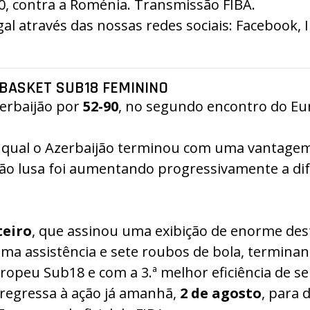
30, contra a Roménia.
Transmissão FIBA
.
 através das nossas redes sociais:
Facebook
,
BASKET SUB18 FEMININO
zerbaijão por
52-90
, no segundo encontro do Eu
o qual o Azerbaijão terminou com uma vantagem
ção lusa foi aumentando progressivamente a di
eiro
, que assinou uma exibição de enorme de
uma assistência e sete roubos de bola, termin
opeu Sub18 e com a 3.ª melhor eficiência de s
 regressa à ação já amanhã,
2 de agosto
, para 