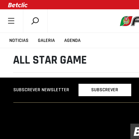
SOBRE A FPB
NOTICIAS
GALERIA
AGENDA
DOCUMENTOS
ALL STAR GAME
ÚLTIMAS
COMPETIÇÕES
ASSOCIAÇÕES
SUBSCREVER
SUBSCREVER NEWSLETTER
CLUBES
AGENTES
AGENDA
SELEÇÕES
MINIBASQUETE