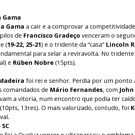
a Gama
 da Gama
a cair e a comprovar a competitividad
upilos de
Francisco
Gradeço
venceram o segund
e (
19-22, 25-21
) e o tridente da “casa”
Lincoln 
fundamental para selar a reviravolta. No triden
al) e
Rúben
Nobre
(15pts).
Madeira
foi rei e senhor. Perdia por um ponto a
 os comandados de
Mário
Fernandes
, com
John
levam a vitoria, num encontro que podia ter caí
pts, 13res). O mais valorizado, contudo, foi
K
val.
 SC
ue foi a Queluz vencer e ultrapassou o emblema 