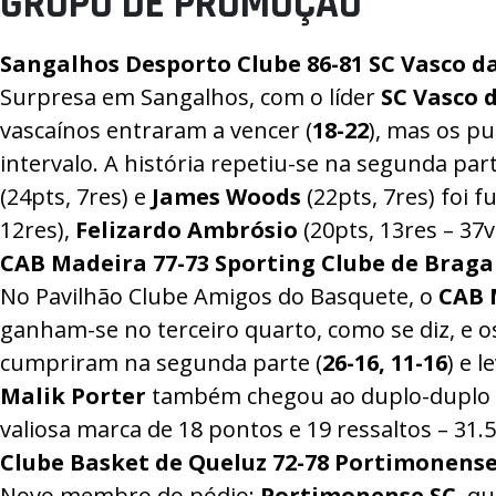
GRUPO DE PROMOÇÃO
ÁREA TÉCNICA
Sangalhos Desporto Clube
86-81
SC Vasco d
PROJETOS
Surpresa em Sangalhos, com o líder
SC Vasco
vascaínos entraram a vencer (
18-22
), mas os p
intervalo. A história repetiu-se na segunda part
(24pts, 7res) e
James Woods
(22pts, 7res) foi 
12res),
Felizardo
Ambrósio
(20pts, 13res – 37v
CAB Madeira
77-73
Sporting Clube de Braga
No Pavilhão Clube Amigos do Basquete, o
CAB 
ganham-se no terceiro quarto, como se diz, e
cumpriram na segunda parte (
26-16, 11-16
) e 
Malik
Porter
também chegou ao duplo-duplo (10
valiosa marca de 18 pontos e 19 ressaltos – 31.5
Clube Basket de Queluz
72-78
Portimonense
Novo membro do pódio:
Portimonense
SC
, q