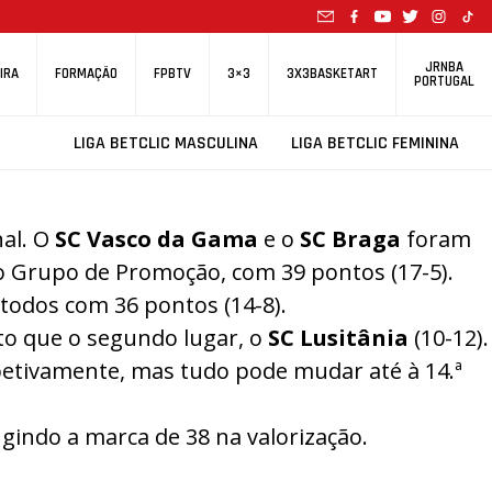
JRNBA
IRA
FORMAÇÃO
FPBTV
3×3
3X3BASKETART
PORTUGAL
LIGA BETCLIC MASCULINA
LIGA BETCLIC FEMININA
nal. O
SC Vasco da Gama
e o
SC Braga
foram
o Grupo de Promoção, com 39 pontos (17-5).
todos com 36 pontos (14-8).
to que o segundo lugar, o
SC Lusitânia
(10-12).
petivamente, mas tudo pode mudar até à 14.ª
ngindo a marca de 38 na valorização.