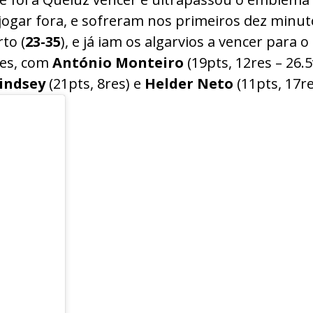
ogar fora, e sofreram nos primeiros dez minut
to (
23-35
), e já iam os algarvios a vencer para o 
tes, com
António Monteiro
(19pts, 12res – 26.
indsey
(21pts, 8res) e
Helder
Neto
(11pts, 17re