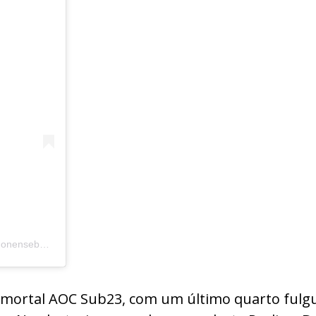
Uma publicação partilhada por Portimonense Basquetebol (@portimonensebasquetebol)
Imortal AOC Sub23, com um último quarto fulgura