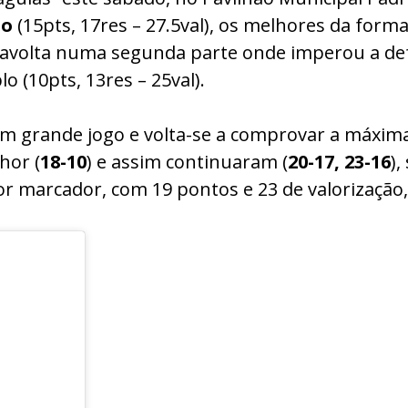
zo
(15pts, 17res – 27.5val), os melhores da forma
ravolta numa segunda parte onde imperou a def
 (10pts, 13res – 25val).
m grande jogo e volta-se a comprovar a máxima 
hor (
18-10
) e assim continuaram (
20-17, 23-16
),
r marcador, com 19 pontos e 23 de valorização,