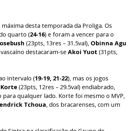
e máxima desta temporada da Proliga. Os
o quarto (
24-16
) e foram a vencer para o
Rosebush
(23pts, 13res – 31.5val),
Obinna Agu
te vascaíno destacaram-se
Akoi
Yuot
(31pts,
o intervalo (
19-19, 21-22
), mas os jogos
Korte
(23pts, 12res – 29.5val) endiabrado,
do para qualquer lado. Korte foi mesmo o MVP,
endrick
Tchoua
, dos bracarenses, com um
de Sintra na classificação do Grupo de