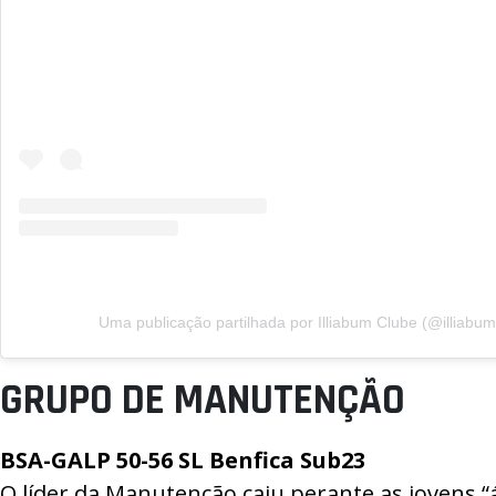
Uma publicação partilhada por Illiabum Clube (@illiabum
GRUPO DE MANUTENÇÃO
BSA-GALP
50-56
SL Benfica Sub23
O líder da Manutenção caiu perante as jovens 