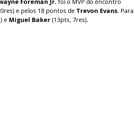
wayne Foreman Jr.
foi o MVP do encontro
10res) e pelos 18 pontos de
Trevon Evans
. Para
t) e
Miguel Baker
(13pts, 7res).