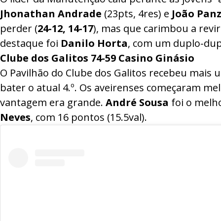
Jhonathan
Andrade
(23pts, 4res) e
João Pan
perder (
24-12, 14-17
), mas que carimbou a revi
destaque foi
Danilo
Horta
, com um duplo-duplo
Clube dos Galitos
74-59
Casino Ginásio
O Pavilhão do Clube dos Galitos recebeu mais u
bater o atual 4.º. Os aveirenses começaram mel
vantagem era grande.
André Sousa
foi o melho
Neves
, com 16 pontos (15.5val).