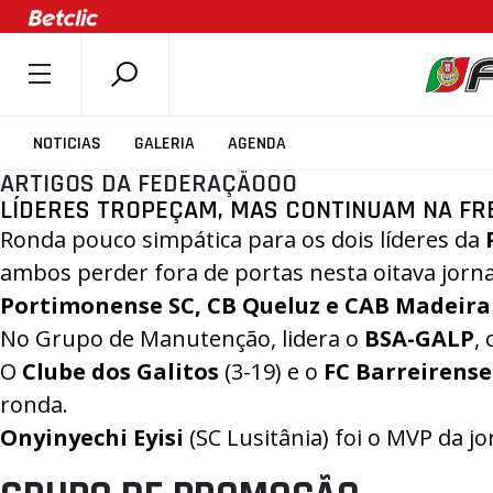
SOBRE A FPB
NOTICIAS
GALERIA
AGENDA
DOCUMENTOS
ARTIGOS DA FEDERAÇÃOOO
LÍDERES TROPEÇAM, MAS CONTINUAM NA FR
ÚLTIMAS
Ronda pouco simpática para os dois líderes da
COMPETIÇÕES
ambos perder fora de portas nesta oitava jor
ASSOCIAÇÕES
Portimonense SC, CB Queluz e CAB Madeira
CLUBES
No Grupo de Manutenção, lidera o
BSA-GALP
,
AGENTES
O
Clube dos Galitos
(3-19) e o
FC Barreirense
AGENDA
ronda.
Onyinyechi Eyisi
(SC Lusitânia) foi o MVP da j
SELEÇÕES
MINIBASQUETE