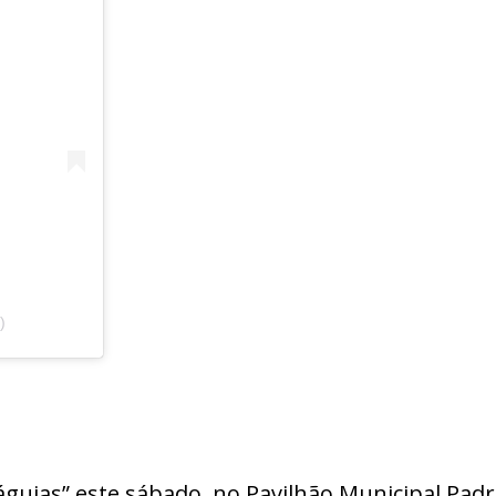
)
“águias” este sábado, no Pavilhão Municipal Pa