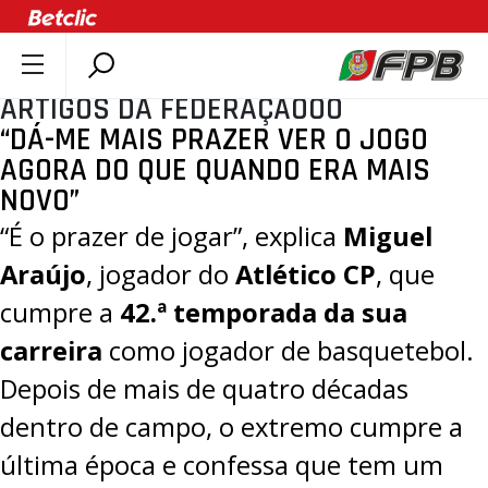
ARTIGOS DA FEDERAÇÃOOO
SOBRE A FPB
“DÁ-ME MAIS PRAZER VER O JOGO
DOCUMENTOS
AGORA DO QUE QUANDO ERA MAIS
ÚLTIMAS
NOVO”
COMPETIÇÕES
“É o prazer de jogar”, explica
Miguel
ASSOCIAÇÕES
Araújo
, jogador do
Atlético CP
, que
CLUBES
cumpre a
42.ª temporada da sua
AGENTES
carreira
como jogador de basquetebol.
AGENDA
Depois de mais de quatro décadas
SELEÇÕES
dentro de campo, o extremo cumpre a
MINIBASQUETE
última época e confessa que tem um
ÁREA TÉCNICA