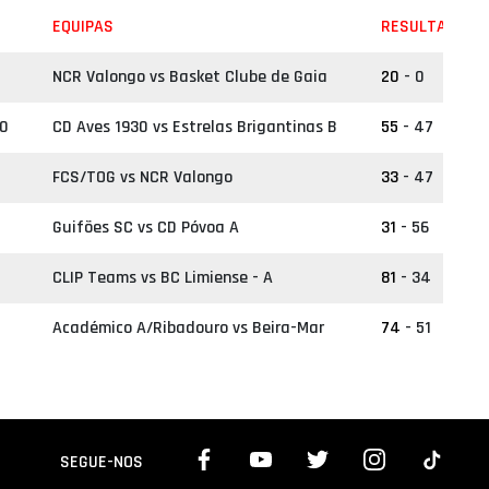
EQUIPAS
RESULTADO
NCR Valongo vs Basket Clube de Gaia
20
- 0
30
CD Aves 1930 vs Estrelas Brigantinas B
55
- 47
FCS/TOG vs NCR Valongo
33
- 47
Guifões SC vs CD Póvoa A
31
- 56
CLIP Teams vs BC Limiense - A
81
- 34
Académico A/Ribadouro vs Beira-Mar
74
- 51
SEGUE-NOS