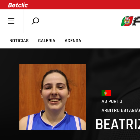
SOBRE A FPB
NOTICIAS
GALERIA
AGENDA
DOCUMENTOS
ÚLTIMAS
COMPETIÇÕES
ASSOCIAÇÕES
CLUBES
AB PORTO
AGENTES
ÁRBITRO ESTAGIÁ
AGENDA
BEATRI
SELEÇÕES
MINIBASQUETE