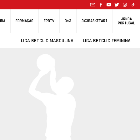
JRNBA
IRA
FORMAÇÃO
FPBTV
3×3
3X3BASKETART
PORTUGAL
LIGA BETCLIC MASCULINA
LIGA BETCLIC FEMININA