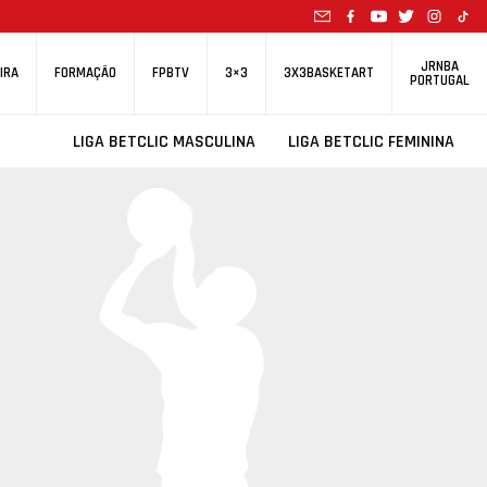
JRNBA
IRA
FORMAÇÃO
FPBTV
3×3
3X3BASKETART
PORTUGAL
LIGA BETCLIC MASCULINA
LIGA BETCLIC FEMININA