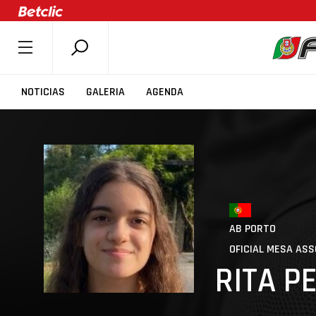
SOBRE A FPB
NOTICIAS
GALERIA
AGENDA
DOCUMENTOS
ÚLTIMAS
COMPETIÇÕES
ASSOCIAÇÕES
CLUBES
AB PORTO
AGENTES
OFICIAL MESA AS
AGENDA
RITA P
SELEÇÕES
MINIBASQUETE