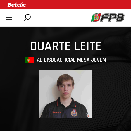
SOBRE A FPB
DOCUMENTOS
DUARTE LEITE
ÚLTIMAS
COMPETIÇÕES
AB LISBOA
OFICIAL MESA JOVEM
ASSOCIAÇÕES
CLUBES
AGENTES
AGENDA
SELEÇÕES
MINIBASQUETE
ÁREA TÉCNICA