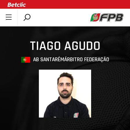
SOBRE A FPB
DOCUMENTOS
TIAGO AGUDO
ÚLTIMAS
COMPETIÇÕES
AB SANTARÉM
ÁRBITRO FEDERAÇÃO
ASSOCIAÇÕES
CLUBES
AGENTES
AGENDA
SELEÇÕES
MINIBASQUETE
ÁREA TÉCNICA