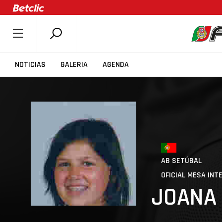
SOBRE A FPB
NOTICIAS
GALERIA
AGENDA
DOCUMENTOS
ÚLTIMAS
COMPETIÇÕES
ASSOCIAÇÕES
CLUBES
AB SETÚBAL
AGENTES
OFICIAL MESA INT
AGENDA
JOANA
SELEÇÕES
MINIBASQUETE