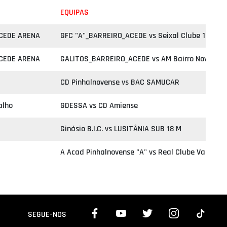
EQUIPAS
ACEDE ARENA
GFC "A"_BARREIRO_ACEDE vs Seixal Clube 1925 "B
ACEDE ARENA
GALITOS_BARREIRO_ACEDE vs AM Bairro Novo Moi
CD Pinhalnovense vs BAC SAMUCAR
alho
GDESSA vs CD Amiense
Ginásio B.I.C. vs LUSITÂNIA SUB 18 M
A Acad Pinhalnovense "A" vs Real Clube Vale Cav
SEGUE-NOS