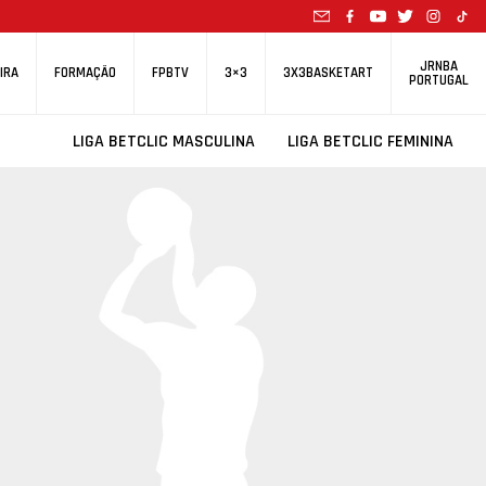
JRNBA
IRA
FORMAÇÃO
FPBTV
3×3
3X3BASKETART
PORTUGAL
LIGA BETCLIC MASCULINA
LIGA BETCLIC FEMININA