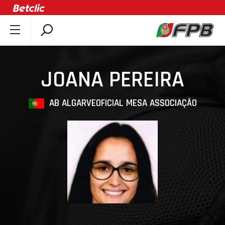
SOBRE A FPB
DOCUMENTOS
JOANA PEREIRA
ÚLTIMAS
COMPETIÇÕES
AB ALGARVE
OFICIAL MESA ASSOCIAÇÃO
ASSOCIAÇÕES
CLUBES
AGENTES
AGENDA
SELEÇÕES
MINIBASQUETE
ÁREA TÉCNICA